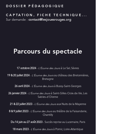
DOSSIER PÉDAGOGIQUE
CAPTATION, FICHE TECHNIQUE...
Sur demande :
contact@lesjouesrouges.org
Parcours du spectacle
17 octobre 2024
-
L'Écume des Jours
à Le Sel, Sèvres
19 & 20 juillet 2024
-
L'Écume des Jours
au château des Bretonnières,
Bretagne
26 avril 2024
-
L'Écume des Jours
à Bussy-Saint-Georges
26 janvier 2024
-
L'Écume des Jours
à Saint-Gilles-Croix-de-Vie, Les
Sables-d'Olonne
21 & 22 juillet 2023
-
L'Écume des Jours
aux Nuits de la Mayenne
8 & 9 juillet 2023
-
L'Écume des Jours
au théâtre de la Faisanderie,
Chantilly
Du 14 juin au 27 août 2023
- Succès reprise au Lucernaire, Paris
18 mars 2023
-
L'Écume des Jours
à Pornic, Loire-Atlantique