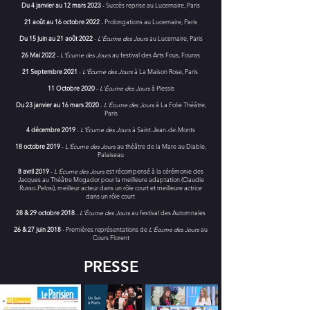
Du 4 janvier au 12 mars 2023
- Succès reprise au Lucernaire, Paris
21 août au 16 octobre 2022
- Prolongations au Lucernaire, Paris
Du 15 juin au 21 août 2022
-
L'Écume des Jours
au Lucernaire, Paris
26 Mai 2022
-
L'Écume des Jours
au festival des Arts Fous, Fouras
21 Septembre 2021
-
L'Écume des Jours
à La Maison Rose, Paris
11 Octobre 2020
-
L'Écume des Jours
à Plessis
Du 23 janvier au 16 mars 2020
-
L'Écume des Jours
à La Folie Théâtre,
Paris
4 décembre 2019
-
L'Écume des Jours
à Saint-Jean-de-Monts
18 octobre 2019
-
L'Écume des Jours
au théâtre de la Mare au Diable,
Palaiseau
8 avril 2019
-
L'Écume des Jours
est récompensé à la cérémonie des
Jacques au Théâtre Mogador pour la meilleure adaptation (Claudie
Russo-Pelosi), meilleur acteur dans un rôle court et meilleure actrice
dans un rôle court
28 & 29 octobre 2018
-
L'Écume des Jours
au festival des Automnales
26 & 27 juin 2018
- Premières représentations de
L'Écume des Jours
au
Cours Florent
PRESSE