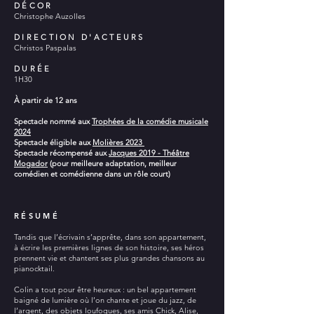
DÉCOR
Christophe Auzolles
DIRECTION D'ACTEURS
Christos Paspalas
DURÉE
1H30
À partir de 12 ans
Spectacle nommé aux
Trophées de la comédie musicale
2024
Spectacle éligible aux
Molières 2023
Spectacle récompensé aux
Jacques 2019 - Théâtre
Mogador
(pour meilleure adaptation, meilleur
comédien et comédienne dans un rôle court)
RÉSUMÉ
Tandis que l’écrivain s’apprête, dans son appartement,
à écrire les premières lignes de son histoire, ses héros
prennent vie et chantent ses plus grandes chansons au
pianocktail.
Colin a tout pour être heureux : un bel appartement
baigné de lumière où l’on chante et joue du jazz, de
l’argent, des objets loufoques, ses amis Chick, Alise,