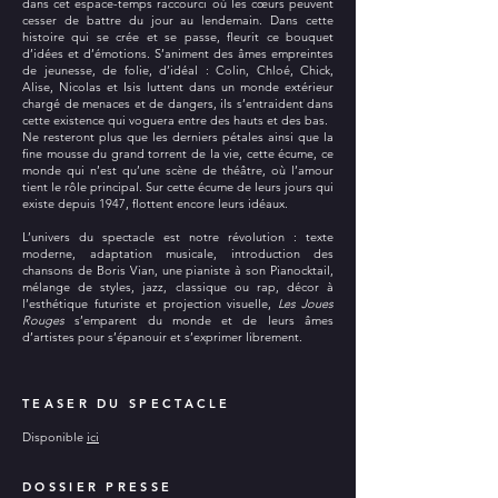
dans cet espace-temps raccourci où les cœurs peuvent
cesser de battre du jour au lendemain. Dans cette
histoire qui se crée et se passe, fleurit ce bouquet
d’idées et d’émotions. S’animent des âmes empreintes
de jeunesse, de folie, d’idéal : Colin, Chloé, Chick,
Alise, Nicolas et Isis luttent dans un monde extérieur
chargé de menaces et de dangers, ils s’entraident dans
cette existence qui voguera entre des hauts et des bas.
Ne resteront plus que les derniers pétales ainsi que la
fine mousse du grand torrent de la vie, cette écume, ce
monde qui n’est qu’une scène de théâtre, où l’amour
tient le rôle principal. Sur cette écume de leurs jours qui
existe depuis 1947, flottent encore leurs idéaux.
L’univers du spectacle est notre révolution : texte
moderne, adaptation musicale, introduction des
chansons de Boris Vian, une pianiste à son Pianocktail,
mélange de styles, jazz, classique ou rap, décor à
l’esthétique futuriste et projection visuelle,
Les Joues
Rouges
s’emparent du monde et de leurs âmes
d’artistes pour s’épanouir et s’exprimer librement.
TEASER DU SPECT
ACLE
Disponible
ici
DOSSIER PRESSE