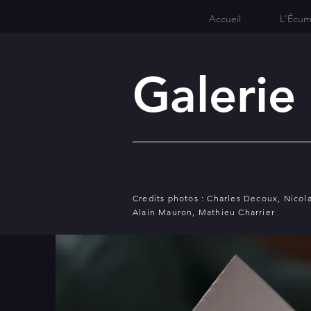
Accueil
L'Écum
Galerie
Credits photos : Charles Decoux, Nicola
Alain Mauron, Mathieu Charrier