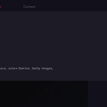
e
Contact
asco, Julien Danton, Getty Images,