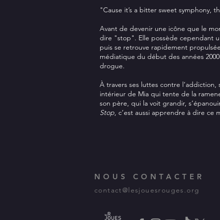
"Cause it’s a bitter sweet symphony, thi
Avant de devenir une icône que le mond
dire "stop". Elle possède cependant un
puis se retrouve rapidement propulsée 
médiatique du début des années 2000 la
drogue.
À travers ses luttes contre l’addiction
intérieur de Mia qui tente de la ramene
son père, qui la voit grandir, s’épanou
Stop
, c’est aussi apprendre à dire ce 
NOUS CONTACTER
contact@lesjouesrouges.org