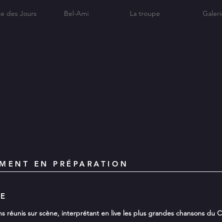
e des Jours
Bel-Ami
La troupe
Galeri
EMENT EN PRÉPARATION
LE
 réunis sur scène, interprétant en live les plus grandes chansons du C