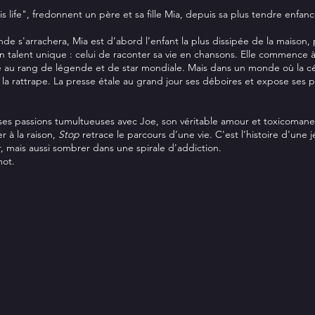
s life", fredonnent un père et sa fille Mia, depuis sa plus tendre enfanc
e s'arrachera, Mia est d’abord l’enfant la plus dissipée de la maison, 
 talent unique : celui de raconter sa vie en chansons. Elle commence à 
au rang de légende et de star mondiale. Mais dans un monde où la célébr
 rattrape. La presse étale au grand jour ses déboires et expose ses pl
, ses passions tumultueuses avec Joe, son véritable amour et toxicomane
r à la raison,
Stop
retrace le parcours d’une vie. C'est l’histoire d'une j
ir, mais aussi sombrer dans une spirale d'addiction.
mot.